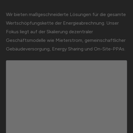
Wir bieten maßgeschneiderte Lösungen für die gesamte
Wertschöpfungskette der Energieabrechnung. Unser
Fokus liegt auf der Skalierung dezentraler
Geschäftsmodelle wie Mieterstrom, gemeinschaftlicher
Gebäudeversorgung, Energy Sharing und On-Site-PPAs.